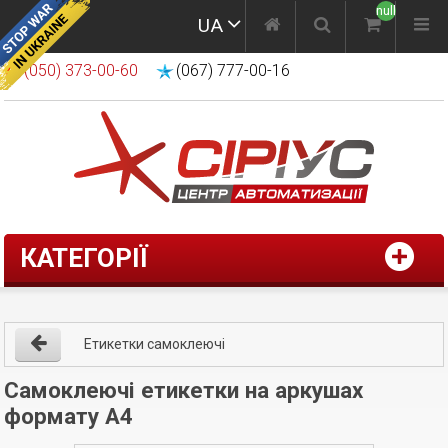
null
UA
(050) 373-00-60
(067) 777-00-16
КАТЕГОРІЇ
Етикетки самоклеючі
Самоклеючі етикетки на аркушах
формату А4