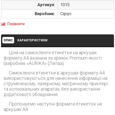
Артикул:
1015
Виробник:
Сіріус
Порівняти
ОПИС
ХАРАКТЕРИСТИКИ
Ціна на самоклеючі етикетки на аркушах
формату А4 вказана за зразок Premium якості
(виробник «AURIKA» (Литва).
Самоклеючі етикетки в аркушах формату А4
використовуються для нанесення інформації на
струменевому, лазерному, матричному принтері
та копіювальних апаратах, без використання
додаткового обладнання.
Пропонуємо наступні формати етикеток на
аркушах А4: