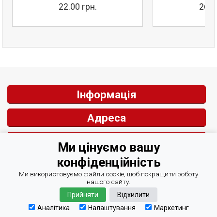
22.00 грн.
26.0
Інформація
Адреса
Контакти
Ми цінуємо вашу
конфіденційність
Зворотній зв'язок
Ми використовуємо файли cookie, щоб покращити роботу
нашого сайту.
Прийняти
Відхилити
© СІРІУС Центр Автоматизації 2007-2026
Курси валют Мінфін
Аналітика
Налаштування
Маркетинг