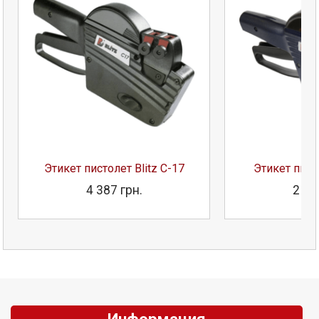
Этикет пистолет Blitz C-17
Этикет писто
4 387 грн.
2 02
Информация