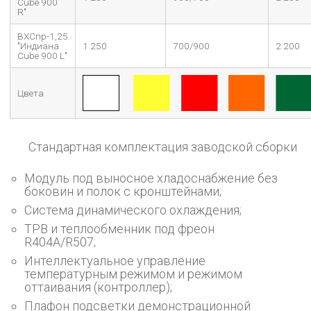
Cube 900
R"
ВХСпр-1,25
"Индиана
1 250
700/900
2 200
Cube 900 L"
Цвета
Стандартная комплектация заводской сборки
Модуль под выносное хладоснабжение без
боковин и полок с кронштейнами;
Система динамического охлаждения;
ТРВ и теплообменник под фреон
R404A/R507;
Интеллектуальное управление
температурным режимом и режимом
оттаивания (контроллер);
Плафон подсветки демонстрационной