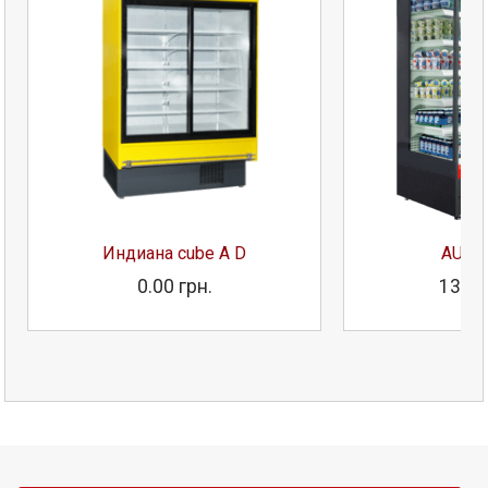
Индиана cube A D
AURA
0.00 грн.
133 1