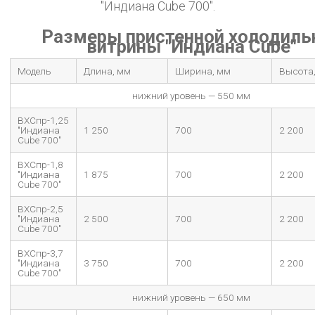
"Индиана Cube 700".
Размеры пристенной холодиль
витрины "Индиана Cube"
Модель
Длина, мм
Ширина, мм
Высота
нижний уровень — 550 мм
ВХСпр-1,25
"Индиана
1 250
700
2 200
Cube 700"
ВХСпр-1,8
"Индиана
1 875
700
2 200
Cube 700"
ВХСпр-2,5
"Индиана
2 500
700
2 200
Cube 700"
ВХСпр-3,7
"Индиана
3 750
700
2 200
Cube 700"
нижний уровень — 650 мм