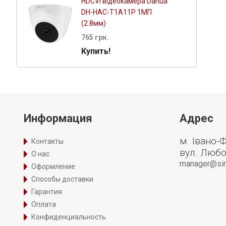
HDCVI відеокамера Dahua
DH-HAC-T1A11P 1МП
(2.8мм)
765 грн.
Купить!
Информация
Адрес
м. Івано-
Контакты
вул. Любо
О нас
manager@siri
Оформление
Способы доставки
Гарантия
Оплата
Конфиденциальность