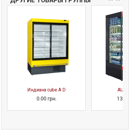
Индиана cube A D
AURA
0.00 грн.
133 1