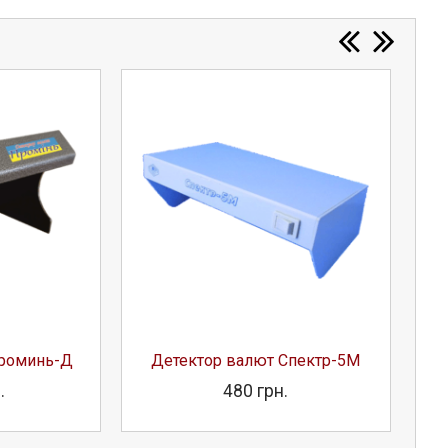
Проминь-Д
Детектор валют Спектр-5М
Д
.
480 грн.