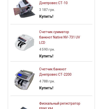
Днепровес СТ-10
3 187 грн.
Купить!
Счетчик сумматор
банкнот Native NV-731 UV
LCD
4 590 грн.
Купить!
Счетчик банкнот
Днепровес СТ-2200
4 788 грн.
Купить!
Фискальный регистратор
FR90.XM