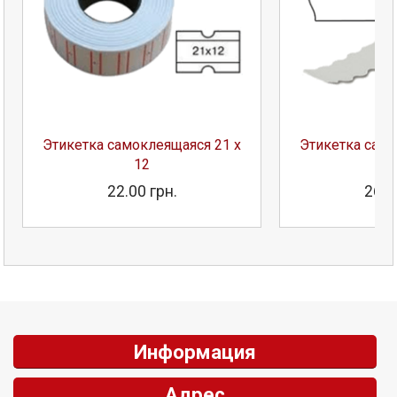
Этикетка самоклеящаяся 21 х
Этикетка само
12
22.00 грн.
26.0
Информация
Адрес