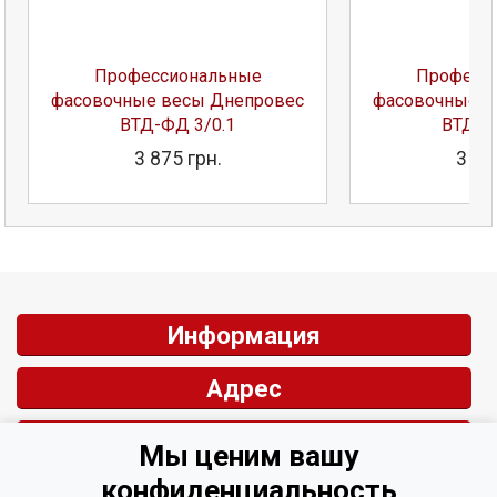
Профессиональные
Професс
фасовочные весы Днепровес
фасовочные в
ВТД-ФД 3/0.1
ВТД-Ф
3 875 грн.
3 93
Информация
Адрес
Контакты
Мы ценим вашу
конфиденциальность
Обратная связь