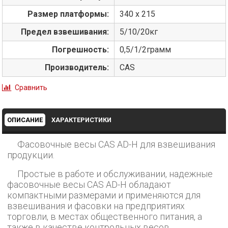
Размер платформы:
340 x 215
Предел взвешивания:
5/10/20кг
Погрешность:
0,5/1/2грамм
Производитель:
CAS
Сравнить
ОПИСАНИЕ
ХАРАКТЕРИСТИКИ
Фасовочные весы CAS AD-H для взвешивания
продукции.
Простые в работе и обслуживании, надежные
фасовочные весы CAS AD-H обладают
компактными размерами и применяются для
взвешивания и фасовки на предприятиях
торговли, в местах общественного питания, а
также в качестве контрольных весов.